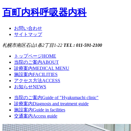
百町内科呼吸器内科
お問い合わせ
サイトマップ
札幌市南区石山1条2丁目1-22
TEL : 011-591-2100
トップページ
HOME
当院のご案内
ABOUT
診療案内
MEDICAL MENU
施設案内
FACILITIES
アクセス方法
ACCESS
お知らせ
NEWS
当院のご案内
Guide of "Hyakumachi clinic"
診療案内
Diagnosis and treatment guide
施設案内
Guide in facilities
交通案内
Access guide